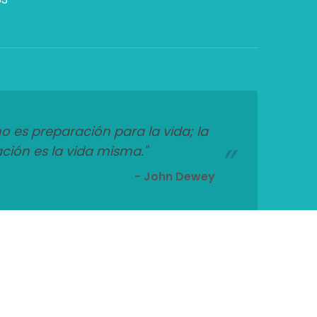
o es preparación para la vida; la
ción es la vida misma."
- John Dewey