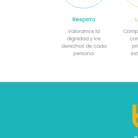
Respeto
Valoramos la
Compr
dignidad y los
con
derechos de cada
pr
persona.
est