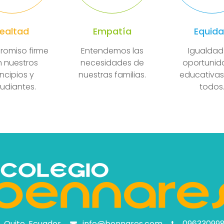
Lealtad
Empatía
Equid
omiso firme
Entendemos las
Igualdad
 nuestros
necesidades de
oportunid
incipios y
nuestras familias.
educativas
udiantes.
todos
Quito, Ecuador
info@bennares.com
09633099