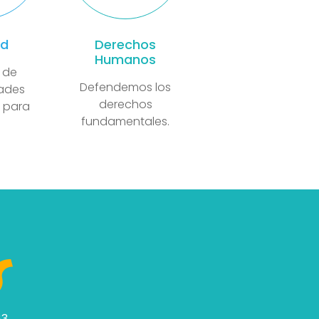
ad
Derechos
Humanos
 de
Defendemos los
ades
derechos
 para
fundamentales.
.
83